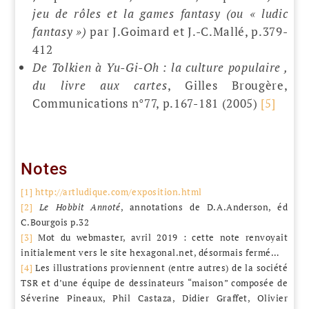
jeu de rôles et la games fantasy (ou « ludic
fantasy »)
par J.Goimard et J.-C.Mallé, p.379-
412
De Tolkien à Yu-Gi-Oh : la culture populaire ,
du livre aux cartes
, Gilles Brougère,
Communications n°77, p.167-181 (2005)
[5]
Notes
[1]
http://artludique.com/exposition.html
[2]
Le Hobbit Annoté
, annotations de D.A.Anderson, éd
C.Bourgois p.32
[3]
Mot du webmaster, avril 2019 : cette note renvoyait
initialement vers le site hexagonal.net, désormais fermé…
[4]
Les illustrations proviennent (entre autres) de la société
TSR et d’une équipe de dessinateurs “maison” composée de
Séverine Pineaux, Phil Castaza, Didier Graffet, Olivier