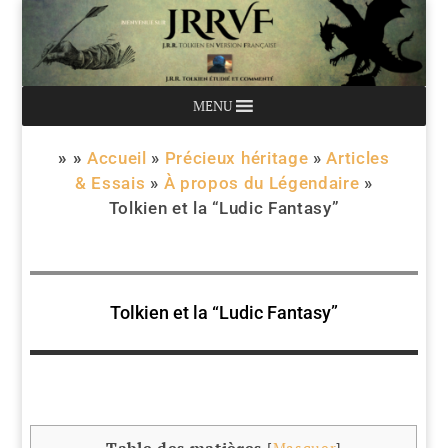
MENU
» »
Accueil
»
Précieux héritage
»
Articles
& Essais
»
À propos du Légendaire
»
Tolkien et la “Ludic Fantasy”
Tolkien et la “Ludic Fantasy”
Table des matières