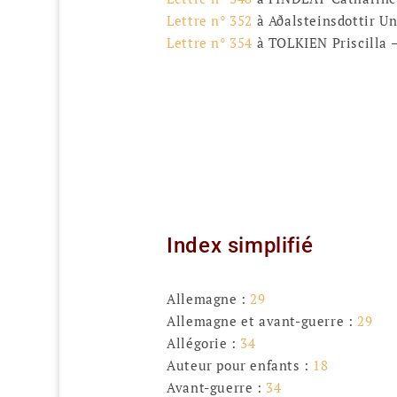
Lettre n° 352
à Aðalsteinsdottir Un
Lettre n° 354
à TOLKIEN Priscilla –
Index simplifié
Allemagne :
29
Allemagne et avant-guerre :
29
Allégorie :
34
Auteur pour enfants :
18
Avant-guerre :
34