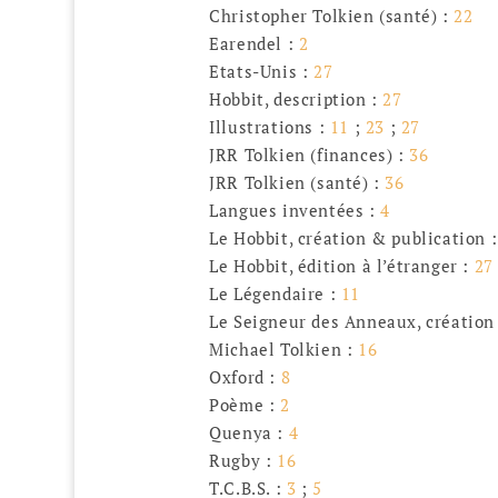
Christopher Tolkien (santé) :
22
Earendel :
2
Etats-Unis :
27
Hobbit, description :
27
Illustrations :
11
;
23
;
27
JRR Tolkien (finances) :
36
JRR Tolkien (santé) :
36
Langues inventées :
4
Le Hobbit, création & publication 
Le Hobbit, édition à l’étranger :
27
Le Légendaire :
11
Le Seigneur des Anneaux, création
Michael Tolkien :
16
Oxford :
8
Poème :
2
Quenya :
4
Rugby :
16
T.C.B.S. :
3
;
5