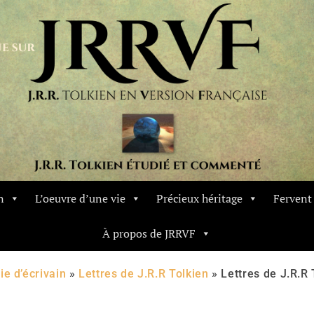
n
L’oeuvre d’une vie
Précieux héritage
Ferven
À propos de JRRVF
ie d’écrivain
»
Lettres de J.R.R Tolkien
»
Lettres de J.R.R