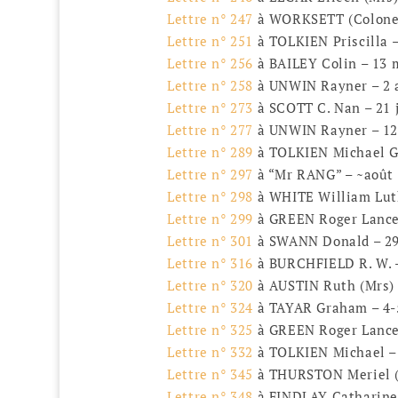
Lettre n° 247
à WORKSETT (Colonel
Lettre n° 251
à TOLKIEN Priscilla 
Lettre n° 256
à BAILEY Colin – 13 
Lettre n° 258
à UNWIN Rayner – 2 
Lettre n° 273
à SCOTT C. Nan – 21 j
Lettre n° 277
à UNWIN Rayner – 12
Lettre n° 289
à TOLKIEN Michael Ge
Lettre n° 297
à “Mr RANG” – ~août
Lettre n° 298
à WHITE William Luth
Lettre n° 299
à GREEN Roger Lance
Lettre n° 301
à SWANN Donald – 29 
Lettre n° 316
à BURCHFIELD R. W. 
Lettre n° 320
à AUSTIN Ruth (Mrs) 
Lettre n° 324
à TAYAR Graham – 4-5
Lettre n° 325
à GREEN Roger Lancel
Lettre n° 332
à TOLKIEN Michael – 
Lettre n° 345
à THURSTON Meriel (
Lettre n° 348
à FINDLAY Catharine 