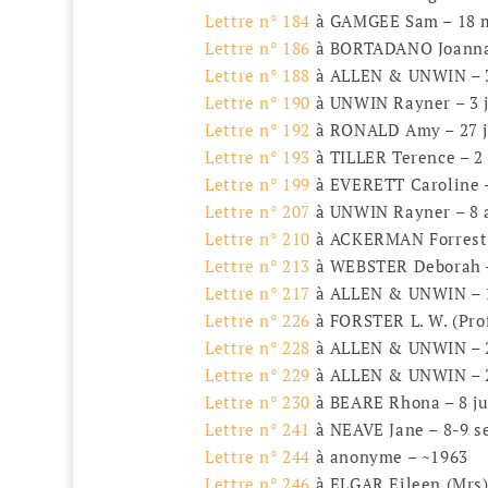
Lettre n° 184
à GAMGEE Sam – 18 
Lettre n° 186
à BORTADANO Joanna 
Lettre n° 188
à ALLEN & UNWIN – 3
Lettre n° 190
à UNWIN Rayner – 3 j
Lettre n° 192
à RONALD Amy – 27 ju
Lettre n° 193
à TILLER Terence – 2
Lettre n° 199
à EVERETT Caroline –
Lettre n° 207
à UNWIN Rayner – 8 a
Lettre n° 210
à ACKERMAN Forrest J
Lettre n° 213
à WEBSTER Deborah –
Lettre n° 217
à ALLEN & UNWIN – 1
Lettre n° 226
à FORSTER L. W. (Pro
Lettre n° 228
à ALLEN & UNWIN – 2
Lettre n° 229
à ALLEN & UNWIN – 2
Lettre n° 230
à BEARE Rhona – 8 ju
Lettre n° 241
à NEAVE Jane – 8-9 s
Lettre n° 244
à anonyme – ~1963
Lettre n° 246
à ELGAR Eileen (Mrs)