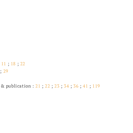
:
11
;
18
;
22
;
29
 & publication :
21
;
22
;
23
;
34
;
36
;
41
;
119