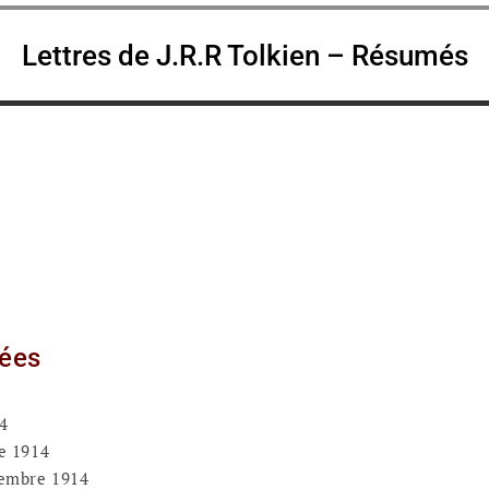
Lettres de J.R.R Tolkien – Résumés
mées
4
e 1914
embre 1914