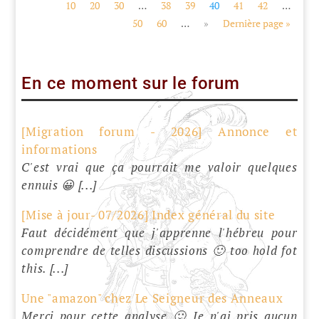
10
20
30
…
38
39
40
41
42
…
50
60
…
»
Dernière page »
En ce moment sur le forum
[Migration forum - 2026] Annonce et
informations
C'est vrai que ça pourrait me valoir quelques
ennuis 😀 [...]
[Mise à jour- 07/2026] Index général du site
Faut décidément que j'apprenne l'hébreu pour
comprendre de telles discussions 🙂 too hold fot
this. [...]
Une "amazon" chez Le Seigneur des Anneaux
Merci pour cette analyse 🙂 Je n'ai pris aucun