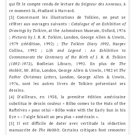
qui fit le compte rendu de lecture du
Seigneur des Anneaux
, à
ce moment-là, étudiant à Harvard.
[3] Concernant les illustrations de Tolkien, on peut se
référer aux ouvrages suivants :
Catalogue of an Exhibition of
Drawings by Tolkien
, at the Ashmolean Museum, Oxford, 1976
;
Pictures by J. R. R. Tolkien
, London, George Allen & Unwin,
1979 (réédition, 1992) ;
The Tolkien Diary 1992
, Harper
Collins, 1992 ;
Life and Legend : An Exhibition to
Commemorate the Centenary of the Birth of J. R. R. Tolkien
(1892-1973)
, Bodleian Library, 1992. En plus de
The
Hobbit
,
Mr. Bliss
, London, George Allen & Unwin, 1982 et
The
Father Christmas Letters
, London, George Allen & Unwin,
1976, sont les autres livres de Tolkien présentant ses
dessins.
[4] D’ailleurs, en 1938, la première édition américaine
substitua le dessin couleur « Bilbo comes to the Huts of the
Raftelves » pour celui « Bilbo woke with the Early Sun in his
Eye » – l’aigle faisait un peu plus « américain ».
[5] Il est difficile de dater avec certitude la rédaction
manuscrite de
The Hobbit
. Certains critiques font remonter