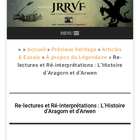
MENU
» »
Accueil
»
Précieux héritage
»
Articles
& Essais
»
À propos du Légendaire
»
Re-
lectures et Ré-interprétations : L’Histoire
d’Aragorn et d’Arwen
Re-lectures et Ré-interprétations : L’Histoire
d’Aragorn et d’Arwen