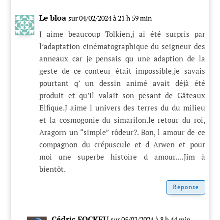
Le bloa
sur 04/02/2024 à 21 h 59 min
J aime beaucoup Tolkien,j ai été surpris par
l’adaptation cinématographique du seigneur des
anneaux car je pensais qu une adaption de la
geste de ce conteur était impossible,je savais
pourtant q’ un dessin animé avait déjà été
produit et qu’il valait son pesant de Gâteaux
Elfique.J aime l univers des terres du du milieu
et la cosmogonie du simarilon.le retour du roi,
Aragorn un “simple” rôdeur?. Bon, l amour de ce
compagnon du crépuscule et d Arwen et pour
moi une superbe histoire d amour….Jim à
bientôt.
Réponse
Cédric FOCKEU
sur 05/02/2024 à 8 h 44 min