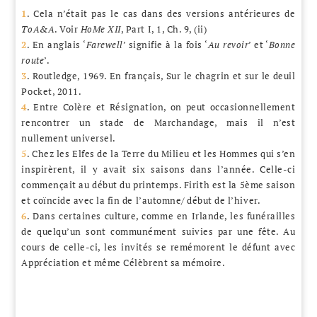
1
. Cela n’était pas le cas dans des versions antérieures de
ToA&A
. Voir
HoMe XII
, Part I, 1, Ch. 9, (ii)
2
. En anglais ‘
Farewell
’ signifie à la fois ‘
Au revoir
’ et ‘
Bonne
route
’.
3
. Routledge, 1969. En français, Sur le chagrin et sur le deuil
Pocket, 2011.
4
. Entre Colère et Résignation, on peut occasionnellement
rencontrer un stade de Marchandage, mais il n’est
nullement universel.
5
. Chez les Elfes de la Terre du Milieu et les Hommes qui s’en
inspirèrent, il y avait six saisons dans l’année. Celle-ci
commençait au début du printemps. Firith est la 5ème saison
et coïncide avec la fin de l’automne/ début de l’hiver.
6
. Dans certaines culture, comme en Irlande, les funérailles
de quelqu’un sont communément suivies par une fête. Au
cours de celle-ci, les invités se remémorent le défunt avec
Appréciation et même Célèbrent sa mémoire.