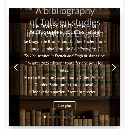
Le Dragon de Brume – la
Bibliographie pour les fêtes
Le Dragon de Brume nous fait bénéficier d’une
nouvelle mise à jour de
A bibliography of
Tolkien studies in French and English
, dans une
“Winter 2025 edition” toute fraîche pour les
fêtes.
Merci à Romaine Casademont, Didier Willis et
Damien Bador pour tout ce travail
d’indexation particulièrement précieux.
Lire plus