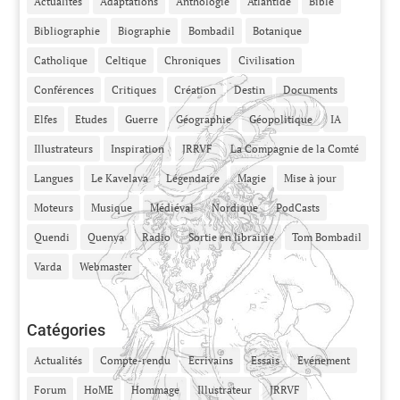
Actualités
Adaptations
Anthologie
Atlantide
Bible
Bibliographie
Biographie
Bombadil
Botanique
Catholique
Celtique
Chroniques
Civilisation
Conférences
Critiques
Création
Destin
Documents
Elfes
Etudes
Guerre
Géographie
Géopolitique
IA
Illustrateurs
Inspiration
JRRVF
La Compagnie de la Comté
Langues
Le Kavelava
Légendaire
Magie
Mise à jour
Moteurs
Musique
Médiéval
Nordique
PodCasts
Quendi
Quenya
Radio
Sortie en librairie
Tom Bombadil
Varda
Webmaster
Catégories
Actualités
Compte-rendu
Ecrivains
Essais
Evénement
Forum
HoME
Hommage
Illustrateur
JRRVF