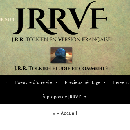
n
L’oeuvre d’une vie
Précieux héritage
Ferven
À propos de JRRVF
» »
Accueil