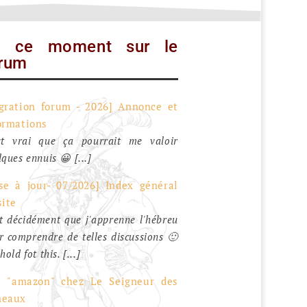
n ce moment sur le
rum
gration forum - 2026] Annonce et
ormations
st vrai que ça pourrait me valoir
ques ennuis 😀 [...]
se à jour- 07/2026] Index général
site
t décidément que j'apprenne l'hébreu
r comprendre de telles discussions 🙂
hold fot this. [...]
 "amazon" chez Le Seigneur des
neaux