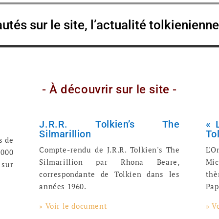
tés sur le site, l’actualité tolkienienn
- À découvrir sur le site -
J.R.R. Tolkien’s The
« 
Silmarillion
To
s de
Compte-rendu de J.R.R. Tolkien's The
L'O
2000
Silmarillion par Rhona Beare,
Mic
sur
correspondante de Tolkien dans les
thè
années 1960.
Pap
» Voir le document
» V