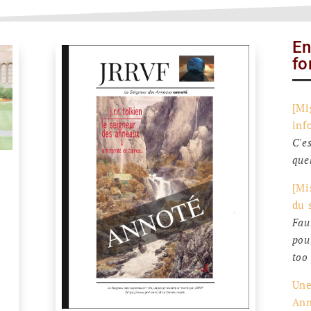
E
fo
[Mi
inf
C'e
quel
[Mi
du 
Fau
pou
too 
Une
An