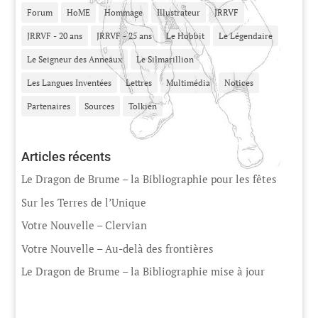
Forum
HoME
Hommage
Illustrateur
JRRVF
JRRVF - 20 ans
JRRVF - 25 ans
Le Hobbit
Le Légendaire
Le Seigneur des Anneaux
Le Silmarillion
Les Langues Inventées
Lettres
Multimédia
Notices
Partenaires
Sources
Tolkien
Articles récents
Le Dragon de Brume – la Bibliographie pour les fêtes
Sur les Terres de l’Unique
Votre Nouvelle – Clervian
Votre Nouvelle – Au-delà des frontières
Le Dragon de Brume – la Bibliographie mise à jour